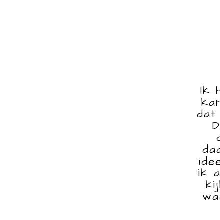
Ik 
ka
dat
D
da
ide
ik 
ki
wa