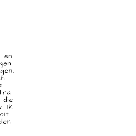
s en
gen
gen.
en
s
tra
 die
. Ik
oit
den