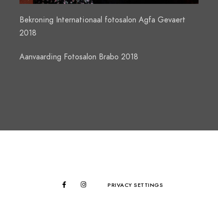
Bekroning Internationaal fotosalon Agfa Gevaert
2018
Aanvaarding Fotosalon Brabo 2018
PRIVACY SETTINGS